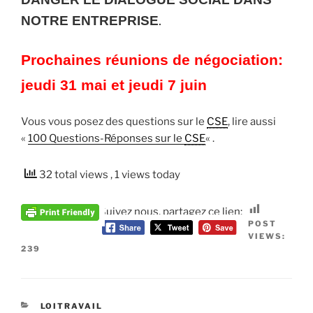
.
NOTRE ENTREPRISE
Prochaines réunions de négociation:
jeudi 31 mai et jeudi 7 juin
Vous vous posez des questions sur le
CSE
, lire aussi
«
100 Questions-Réponses sur le
CSE
« .
32 total views
, 1 views today
Suivez nous, partagez ce lien:
POST
VIEWS:
239
CATÉGORIES
LOITRAVAIL