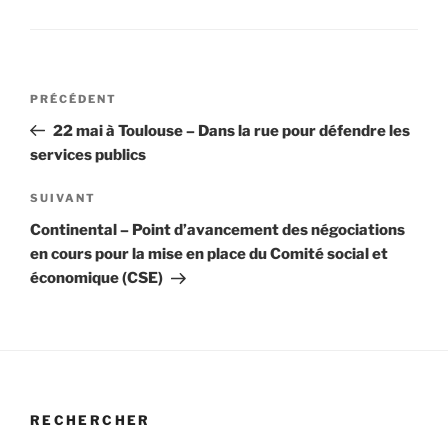
Navigation
Article
PRÉCÉDENT
de
précédent
22 mai à Toulouse – Dans la rue pour défendre les
l’article
services publics
Article
SUIVANT
suivant
Continental – Point d’avancement des négociations
en cours pour la mise en place du Comité social et
économique (CSE)
RECHERCHER