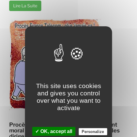
Lire La Suite
This site uses cookies
and gives you control
over what you want to
activate
Procès France Télécom: le « harcèlement
moral institutionnel » a été reconnu et les
✓ OK, accept all
Personalize
dirigeants du groupe condamnés!