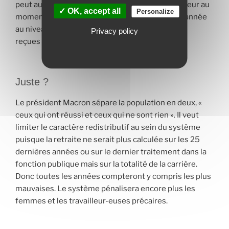
peut augmenter (c’est le cas cette année). La valeur au
✓ OK, accept all
Personalize
moment du départ en retraite est fixée chaque année
au niveau qui permet d’équilibrer les cotisations
Privacy policy
reçues et les prestations à verser.
Juste ?
Le président Macron sépare la population en deux, «
ceux qui ont réussi et ceux qui ne sont rien ». Il veut
limiter le caractère redistributif au sein du système
puisque la retraite ne serait plus calculée sur les 25
dernières années ou sur le dernier traitement dans la
fonction publique mais sur la totalité de la carrière.
Donc toutes les années compteront y compris les plus
mauvaises. Le système pénalisera encore plus les
femmes et les travailleur-euses précaires.