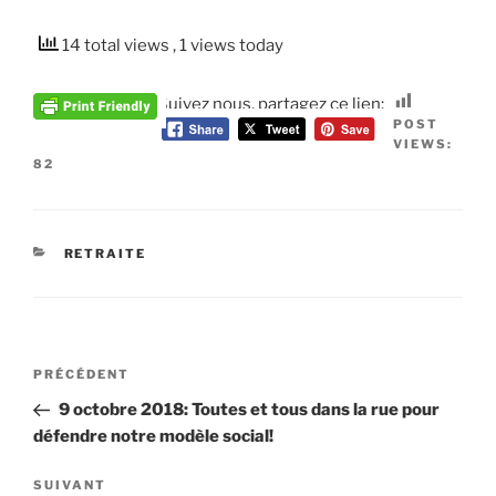
14 total views
, 1 views today
Suivez nous, partagez ce lien:
POST
VIEWS:
82
CATÉGORIES
RETRAITE
Navigation
Article
PRÉCÉDENT
de
précédent
9 octobre 2018: Toutes et tous dans la rue pour
l’article
défendre notre modèle social!
Article
SUIVANT