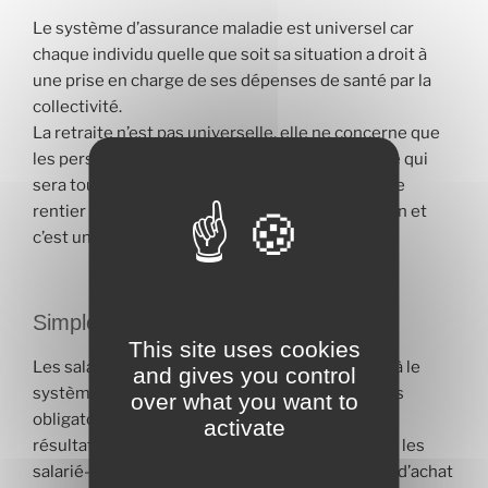
Le système d’assurance maladie est universel car
chaque individu quelle que soit sa situation a droit à
une prise en charge de ses dépenses de santé par la
collectivité.
La retraite n’est pas universelle, elle ne concerne que
les personnes qui ont travaillé et donc cotisé, ce qui
sera toujours le cas avec le nouveau système. Le
rentier ou la rentière ne touchent pas de pension et
c’est une bonne chose.
Simple ?
This site uses cookies
Les salarié-es du secteur privé connaissent déjà le
and gives you control
système à points des régimes complémentaires
over what you want to
obligatoires de retraite (Agirc et Arrco) dont les
activate
résultats sont très aléatoires ! Dans ce système les
salarié-es accumulent des points dont la valeur d’achat