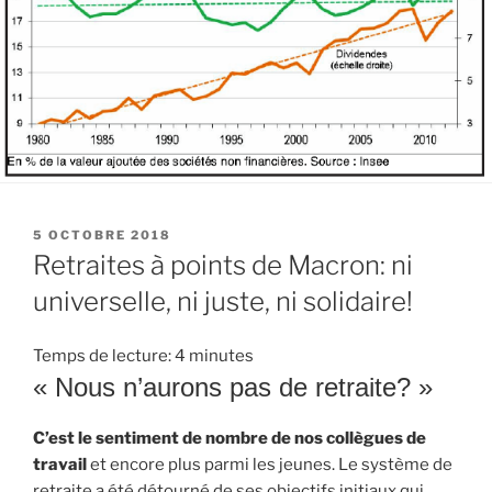
PUBLIÉ
5 OCTOBRE 2018
LE
Retraites à points de Macron: ni
universelle, ni juste, ni solidaire!
Temps de lecture:
4
minutes
« Nous n’aurons pas de retraite? »
C’est le sentiment de nombre de nos collègues de
travail
et encore plus parmi les jeunes. Le système de
retraite a été détourné de ses objectifs initiaux qui