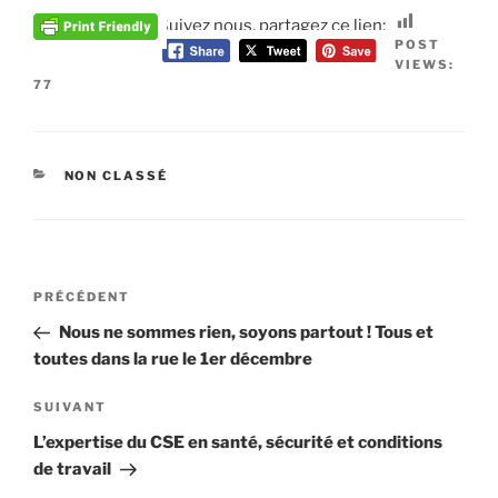
Suivez nous, partagez ce lien:
POST
VIEWS:
77
CATÉGORIES
NON CLASSÉ
Navigation
Article
PRÉCÉDENT
de
précédent
Nous ne sommes rien, soyons partout ! Tous et
l’article
toutes dans la rue le 1er décembre
Article
SUIVANT
suivant
L’expertise du CSE en santé, sécurité et conditions
de travail