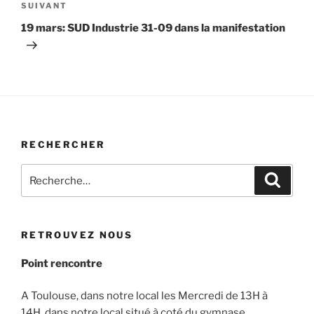
Article
SUIVANT
suivant
19 mars: SUD Industrie 31-09 dans la manifestation
RECHERCHER
Recherche
Recher
pour
:
RETROUVEZ NOUS
Point rencontre
A Toulouse, dans notre local les Mercredi de 13H à
14H, dans notre local situé à coté du gymnase