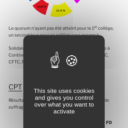
er
Le quorum n’ayant pas été atteint pour le 1
collège,
un second tour pour ce collège sera organisé.
Solidaires est la première organisation syndicale à
Continental Automotive, mais l’alliance CFE-CGC,
CFTC, FO dépasse la barre des 50 % de 0,3 %.
CPT
France
This site uses cookies
and gives you control
Résultats détaillés pour
CPT
France en nombre de
over what you want to
suffrages et en %
activate
Solidaires
CFE-
CFTC
CGT
FO