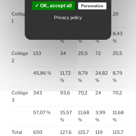
CGC
✓ OK, accept all
Personalize
Collège
174
0
20
23
20
Privacy policy
1
73,41 %
0,00
8,43
9,70
8,43
%
%
%
%
Collège
133
34
25,5
72
25,5
2
45,86 %
11,72
8,79
24,82
8,79
%
%
%
%
Collège
343
93,6
70,2
24
70,2
3
57,07 %
15,57
11,68
3,99
11,68
%
%
%
%
Total
650
127,6
115,7
119
115,7