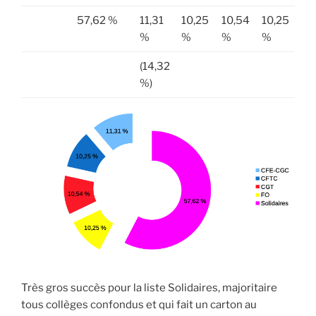
57,62 %
11,31
10,25
10,54
10,25
%
%
%
%
(14,32
%)
Très gros succès pour la liste Solidaires, majoritaire
tous collèges confondus et qui fait un carton au