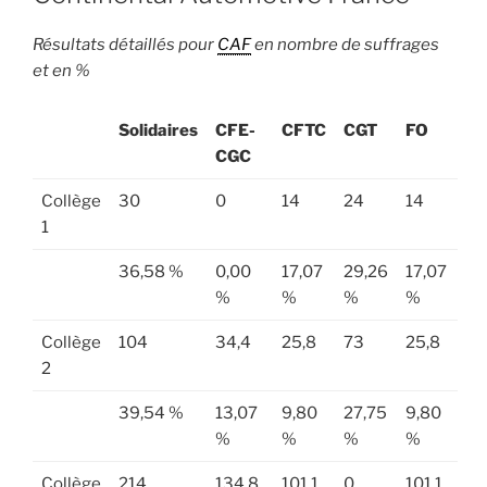
Résultats détaillés pour
CAF
en nombre de suffrages
et en %
Solidaires
CFE-
CFTC
CGT
FO
CGC
Collège
30
0
14
24
14
1
36,58 %
0,00
17,07
29,26
17,07
%
%
%
%
Collège
104
34,4
25,8
73
25,8
2
39,54 %
13,07
9,80
27,75
9,80
%
%
%
%
Collège
214
134,8
101,1
0
101,1