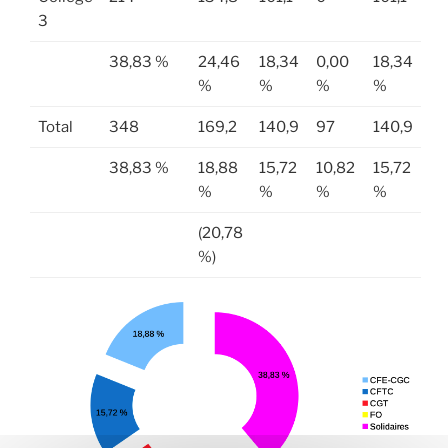
3
38,83 %
24,46
18,34
0,00
18,34
%
%
%
%
Total
348
169,2
140,9
97
140,9
38,83 %
18,88
15,72
10,82
15,72
%
%
%
%
(20,78
%)