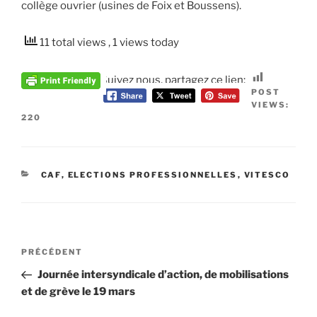
collège ouvrier (usines de Foix et Boussens).
11 total views
, 1 views today
Suivez nous, partagez ce lien:
POST
VIEWS:
220
CATÉGORIES
CAF
,
ELECTIONS PROFESSIONNELLES
,
VITESCO
Navigation
Article
PRÉCÉDENT
de
précédent
Journée intersyndicale d’action, de mobilisations
l’article
et de grève le 19 mars