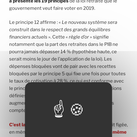
a présenté les 19 principes
de la loi retraite que le
gouvernement veut faire voter en 2019.
Le principe 12 affirme : «
Le nouveau système sera
construit dans le respect des grands équilibres
financiers actuels
». Cette «
règle d’or
» signifie
notamment que la part des retraites dans le PIB ne
pourra jamais dépasser 14 % (hypothèse haute, ce
serait moins le jour de l’application de la loi). Les
dépenses bloquées vont de pair avec les recettes
bloquées par le principe 5 qui fixe une fois pour toutes
le taux de cotisation à 28 %, ce qui est conforme avec
le principe même du système à points à «cotisations
définies». Le patronat n’a plus à craindre une
augmentation des cotisations pour équilibrer les
comptes de retraite.
C’est la fin du progrès social
, la part de PIB serait figée,
en même temps que le taux de cotisation.
C’est même