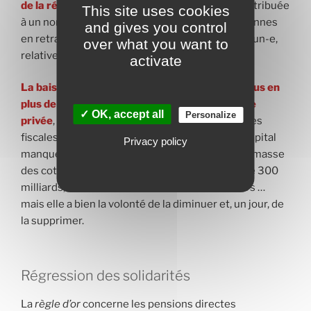
de la régression sociale
, la même part de PIB attribuée
This site uses cookies
à un nombre de plus en plus important de personnes
and gives you control
en retraite, c’est la diminution de la part de chacun-e,
over what you want to
relativement à la part des actifs.
activate
La baisse relative des pensions laisserait de plus en
plus de place au développement de l’assurance
✓ OK, accept all
Personalize
privée
, de la capitalisation, qui bénéficient d’aides
fiscales payées par tous les contribuables. Le capital
Privacy policy
manque de rapport de forces pour récupérer la masse
des cotisations sociales et des retraites, plus de 300
milliards, et la mettre sur les marchés financiers …
mais elle a bien la volonté de la diminuer et, un jour, de
la supprimer.
Régression des solidarités
La
règle d’or
concerne les pensions directes