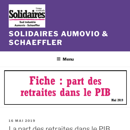
Aller
au
contenu
principal
SOLIDAIRES AUMOVIO &
SCHAEFFLER
Menu
PUBLIÉ
16 MAI 2019
LE
La part des retraites dans le PIB