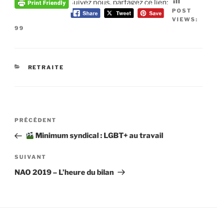
Suivez nous, partagez ce lien:
POST
VIEWS:
99
CATÉGORIES
RETRAITE
Navigation
Article
PRÉCÉDENT
de
précédent
Minimum syndical : LGBT+ au travail
l’article
Article
SUIVANT
suivant
NAO 2019 – L’heure du bilan