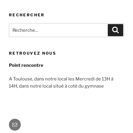
RECHERCHER
Recherche
Recher
pour
:
RETROUVEZ NOUS
Point rencontre
A Toulouse, dans notre local les Mercredi de 13H à
14H, dans notre local situé à coté du gymnase
E-
mail