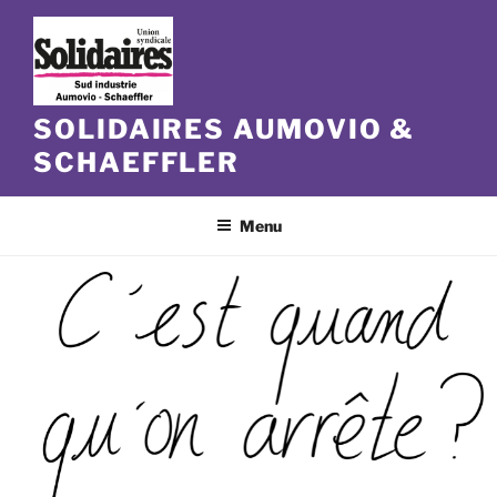
Aller
au
contenu
principal
SOLIDAIRES AUMOVIO &
SCHAEFFLER
Menu