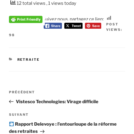
12 total views
, 1 views today
Suivez nous, partagez ce lien:
POST
VIEWS:
98
CATÉGORIES
RETRAITE
Navigation
Article
PRÉCÉDENT
de
précédent
Vistesco Technologies: Virage difficile
l’article
Article
SUIVANT
suivant
Rapport Delevoye : l’entourloupe de la réforme
des retraites