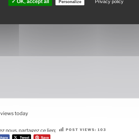
✓ OK, accept all
Privacy policy
Personalize
1 views today
POST VIEWS:
103
ez nous, partagez ce lien: