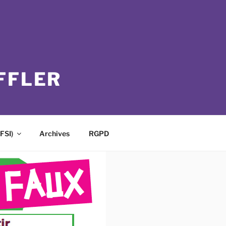
FFLER
FSI)
Archives
RGPD