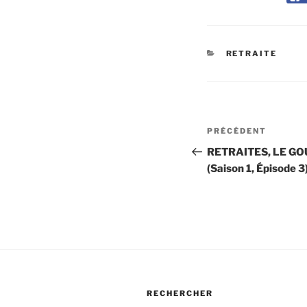
CATÉGORIES
RETRAITE
Navigation
Article
PRÉCÉDENT
de
précédent
RETRAITES, LE G
(Saison 1, Épisode 3
l’article
RECHERCHER