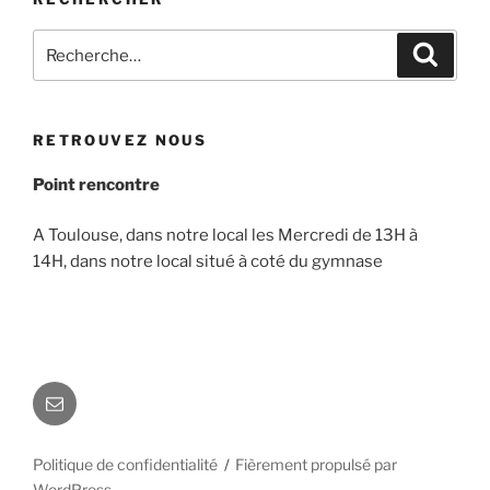
Recherche
Recher
pour
:
RETROUVEZ NOUS
Point rencontre
A Toulouse, dans notre local les Mercredi de 13H à
14H, dans notre local situé à coté du gymnase
E-
mail
Politique de confidentialité
Fièrement propulsé par
WordPress