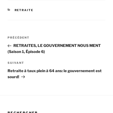
CATÉGORIES
RETRAITE
Navigation
Article
PRÉCÉDENT
de
précédent
RETRAITES, LE GOUVERNEMENT NOUS MENT
l’article
(Saison 1, Épisode 6)
Article
SUIVANT
suivant
Retraite à taux plein à 64 ans: le gouvernement est
sourd!
RECHERCHER