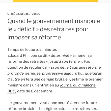
PUBLIÉ
9 DÉCEMBRE 2019
LE
Quand le gouvernement manipule
le « déficit » des retraites pour
imposer sa réforme
Temps de lecture:
2
minutes
Edouard Philippe se dit
« déterminé »
à mener sa
réforme des retraites
« jusqu’à son terme »
. Pas
question de reculer car
« si on ne fait pas une réforme
profonde, sérieuse, progressive aujourd’hui, quelqu’un
d’autre en fera une demain brutale »
, estime le premier
ministre dans un entretien au
Journal du dimanche
(JDD)
daté du 8 décembre.
Le gouvernement veut donc nous éviter une future
réforme brutale!!! Le régime actuel de retraites serait