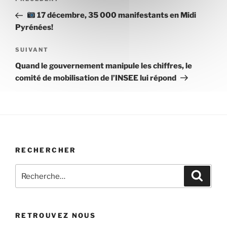
Article
de
précédent
17 décembre, 35 000 manifestants en Midi
l’article
Pyrénées!
Article
SUIVANT
suivant
Quand le gouvernement manipule les chiffres, le
comité de mobilisation de l’INSEE lui répond
RECHERCHER
Recherche
Recher
pour
:
RETROUVEZ NOUS