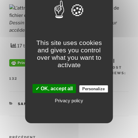
Dessin de Claire Robert (cliquer sur le dessin pour
accéder à l’article)
This site uses cookies
17 total views
, 1 views today
and gives you control
over what you want to
Suivez nous, partagez ce lien:
activate
POST
VIEWS:
132
✓ OK, accept all
Personalize
Privacy policy
CATÉGORIES
SANTÉ
Navigation
PRÉCÉDENT