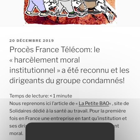
PUBLIÉ
20 DÉCEMBRE 2019
LE
Procès France Télécom: le
« harcèlement moral
institutionnel » a été reconnu et les
dirigeants du groupe condamnés!
Temps de lecture:
< 1
minute
Nous reprenons ici l’article de «
La Petite BAO
« , site de
Solidaires dédié à la santé au travail. Pour la première
fois en France une entreprise en tant qu’institution et
ses dirigeants sont condamnés pour harcèlement
moral.