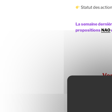
Statut des action
La semaine dernièr
propositions
NAO
Ven
Vot