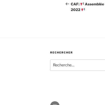
de
précédent
CAF:
Assemblée G
2022
l’article
RECHERCHER
Recherche
pour
:
E-