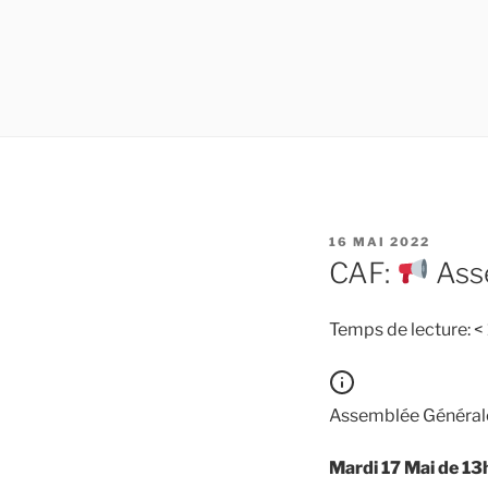
PUBLIÉ
16 MAI 2022
LE
CAF:
Asse
Temps de lecture:
< 
Assemblée Générale 
Mardi 17 Mai de 13