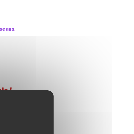
se aux
le !
nd !