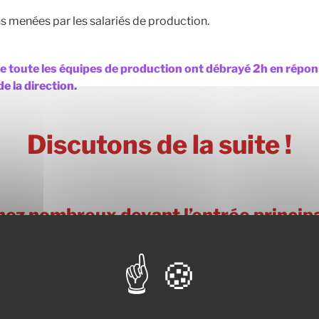
s menées par les salariés de production.
e toute les équipes de production ont débrayé 2h
en répon
de la direction.
Discutons de la suite !
ez nombreux devant l’entrée principa
re pouvoir d’achat en dépe