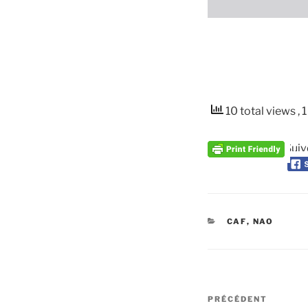
10 total views
, 
Suiv
CATÉGORIES
CAF
,
NAO
Navigation
Article
PRÉCÉDENT