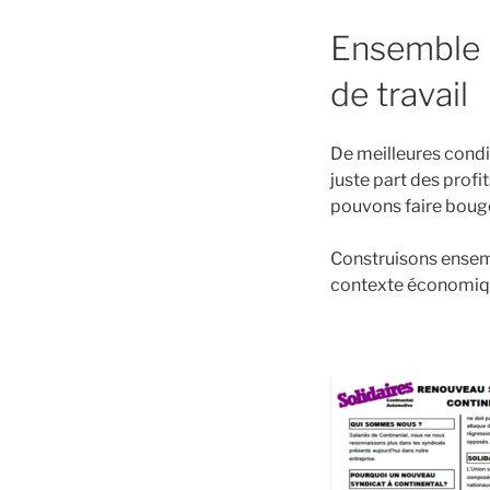
Ensemble 
de travail
De meilleur
e
s
condit
juste part des profi
pouvons faire
bouger
Construisons ensemb
contexte économique 