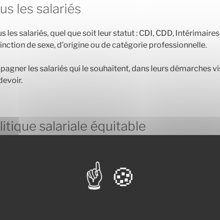
s les salariés
les salariés, quel que soit leur statut : CDI, CDD, Intérimaires
inction de sexe, d’origine
ou de catégorie professionnelle
.
agner les salariés qui le souhaitent,
dans leurs démarches vis
devoir.
itique salariale équitable
 réalisés doit revenir aux salariés. Aujourd’hui, à Continental,
ué aux salariés ! La politique salariale doit être basée sur des
ition avec un minimum garanti sous la forme d’un talon en eu
et promotions doivent donner lieu à des augmentations sup
spécifique dédié.