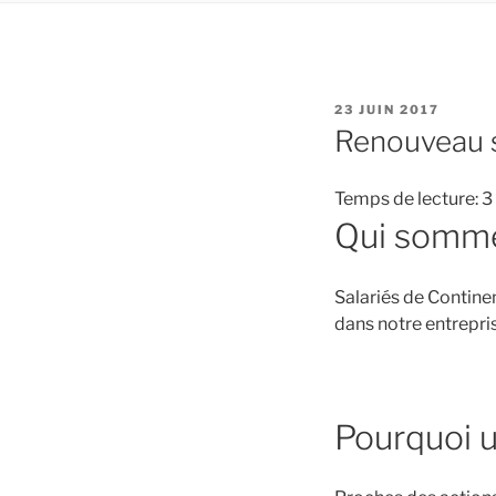
PUBLIÉ
23 JUIN 2017
LE
Renouveau s
Temps de lecture:
3
Qui somme
Salariés de Contine
dans notre entrepri
Pourquoi u