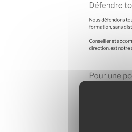
Défendre tou
Nous défendons tous 
formation, sans dist
Conseiller et a
ccomp
direction,
est notre 
Pour une pol
Un tiers des profits
profit est redistrib
générales sans cond
repositionnements 
utilisant un budget 