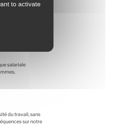
ant to activate
emmes et hommes à
 les écarts de
es hommes dans le
que salariale
hommes.
té du travail, sans
séquences sur notre