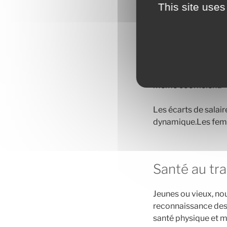
This site uses
Égalité prof
Quoi qu’en dise la 
Continental. Ce déni
salaires. Chez les 
même coefficient.
Les écarts de salair
dynamique.Les femm
Santé au tra
Jeunes ou vieux, nou
reconnaissance des 
santé physique et m