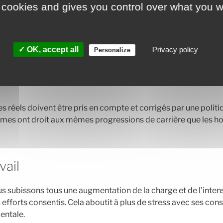
 cookies and gives you control over what you w
essionnelle
direction, des écarts de salaires importants existent entre f
✓ OK, accept all
Privacy policy
Personalize
 résulte de l’absence de prise en compte de l’ancienneté dans
ouvrières, les femmes restent deux fois plus longtemps que l
es réels doivent être pris en compte et corrigés par une politi
es ont droit aux mêmes progressions de carrière que les 
vail
s subissons tous une augmentation de la charge et de l’intensi
efforts consentis. Cela aboutit à plus de stress avec ses con
entale.