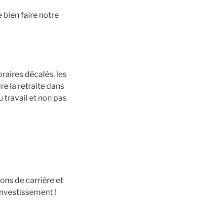
 bien faire notre
raires décalés, les
re la retraite dans
 travail et non pas
ons de carrière et
investissement !