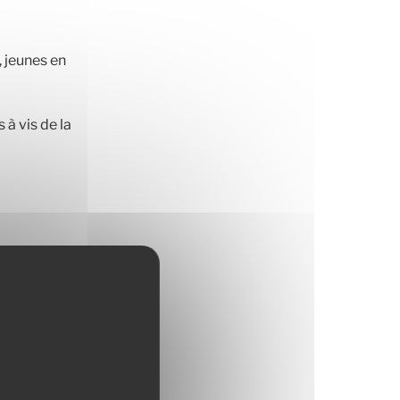
, jeunes en
 à vis de la
 moins de 20 % du
 augmentations
ros. Les
plémentaires