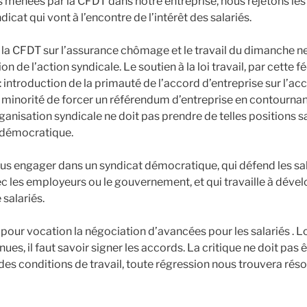
 menées par la CFDT dans notre entreprise, nous rejetons les
icat qui vont à l’encontre de l’intérêt des salariés.
la CFDT sur l’assurance chômage et le travail du dimanche n
 de l’action syndicale. Le soutien à la loi travail, par cette fé
 : introduction de la primauté de l’accord d’entreprise sur l’a
e minorité de forcer un référendum d’entreprise en contournan
rganisation syndicale ne doit pas prendre de telles positions 
 démocratique.
s engager dans un syndicat démocratique, qui défend les sal
les employeurs ou le gouvernement, et qui travaille à dévelo
 salariés.
 pour vocation la négociation d’avancées pour les salariés . 
es, il faut savoir signer les accords. La critique ne doit pas 
des conditions de travail, toute régression nous trouvera ré