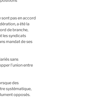
 positions
e sont pas en accord
dération, a été la
ccord de branche,
t les syndicats
sans mandat de ses
ariés sans
pper l’union entre
Lorsque des
être systématique,
solument opposés.