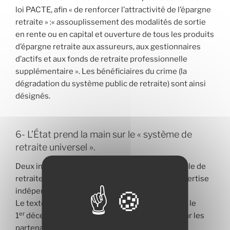
loi PACTE, afin « de renforcer l’attractivité de l’épargne
retraite » :« assouplissement des modalités de sortie
en rente ou en capital et ouverture de tous les produits
d’épargne retraite aux assureurs, aux gestionnaires
d’actifs et aux fonds de retraite professionnelle
supplémentaire ». Les bénéficiaires du crime (la
dégradation du système public de retraite) sont ainsi
désignés.
6- L’État prend la main sur le « système de
retraite universel ».
Deux institutions sont créées : la Caisse nationale de
retraite universelle (CNRU) et un « Comité d’expertise
indépendant des retraites ».
Le texte prévoit que la CNUR, mise en place dés le
er
1
décembre 2020, sera gérée paritairement par les
partenaires sociaux : les administrateurs