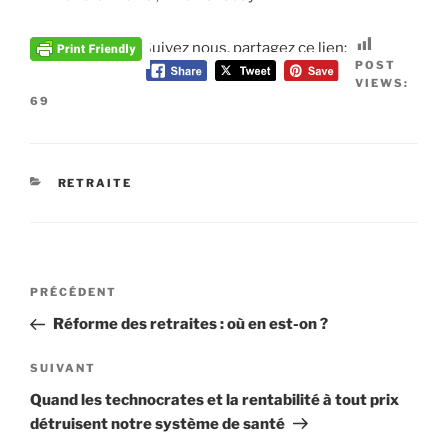
Suivez nous, partagez ce lien:
POST
VIEWS:
69
CATÉGORIES
RETRAITE
Navigation
Article
PRÉCÉDENT
de
précédent
Réforme des retraites : où en est-on ?
l’article
Article
SUIVANT
suivant
Quand les technocrates et la rentabilité à tout prix
détruisent notre système de santé