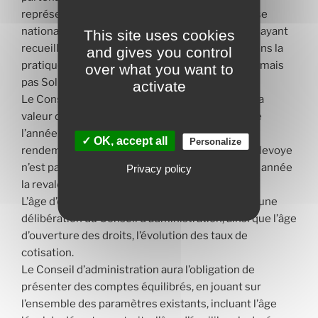
représentants les salariés au sein de cette caisse
nationale seront désignés par les organisations ayant
This site uses cookies
recueilli une représentativité d’au moins 5%. Dans la
and gives you control
pratique, cela ferait rentrer l’UNSA dans la liste, mais
over what you want to
pas Solidaires ni la FSU.
activate
Le Conseil aura à fixer la valeur d’acquisition et la
valeur de service du point applicables au titre de
l’année 2022 avant le 30 juin 2021 (le taux de
✓ OK, accept all
Personalize
rendement de 5,5 % figurant dans le rapport Delevoye
n’est pas repris pour 2022). Il aura à fixer chaque année
Privacy policy
la revalorisation de ces deux taux.
L’âge d’équilibre sera également déterminé par une
délibération du Conseil d’administration, ainsi que l’âge
d’ouverture des droits, l’évolution des taux de
cotisation.
Le Conseil d’administration aura l’obligation de
présenter des comptes équilibrés, en jouant sur
l’ensemble des paramètres existants, incluant l’âge