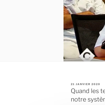
PUBLIÉ
21 JANVIER 2020
LE
Quand les te
notre systè