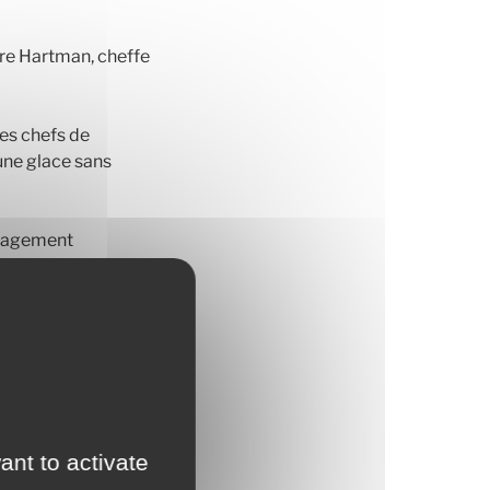
re Hartman, cheffe
les chefs de
une glace sans
anagement
s objectifs
ux mêmes
ant to activate