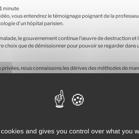
1
minute
idéo, vous entendrez le témoignage poignant de la professeu
ologie d’un hôpital parisien.
t malade, le gouvernement continue l’œuvre de destruction et 
tre choix que de démissionner pour pouvoir se regarder dans 
es privées, nous connaissons les dérives des méthodes de m
rections) dont les seules préoccupations sont de satisfaire le
t terme par tous les moyens. Quand la santé est soumise a
t dire que notre pays est malade!
 cookies and gives you control over what you w