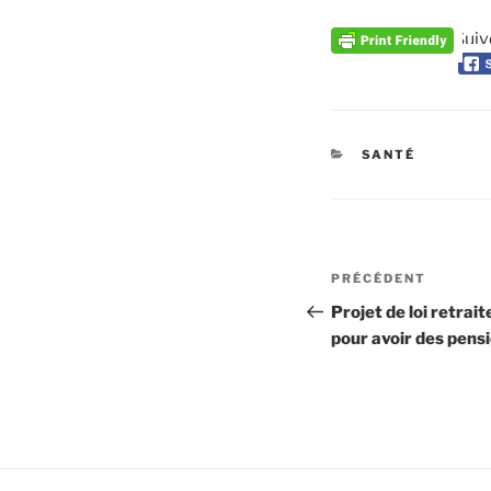
Suiv
CATÉGORIES
SANTÉ
Navigation
Article
PRÉCÉDENT
de
précédent
Projet de loi retrait
pour avoir des pens
l’article