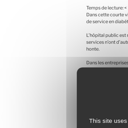
Temps de lecture:
< 
Dans cette courte v
de service en diabét
L’hôpital public es
services n’ont d’au
honte.
Dans les entrepris
(imposées par les di
économiques à cour
contraintes, on peu
This site uses