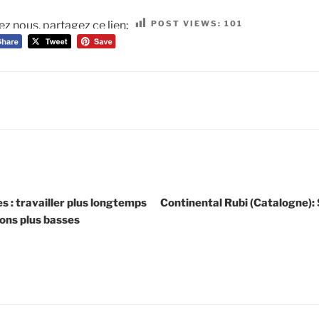
POST VIEWS:
101
ez nous, partagez ce lien:
es : travailler plus longtemps
Continental Rubi (Catalogne):
ions plus basses